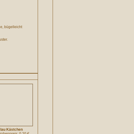
, bügelleicht
ster.
lau Kästchen
probenpreis: 0.20 €