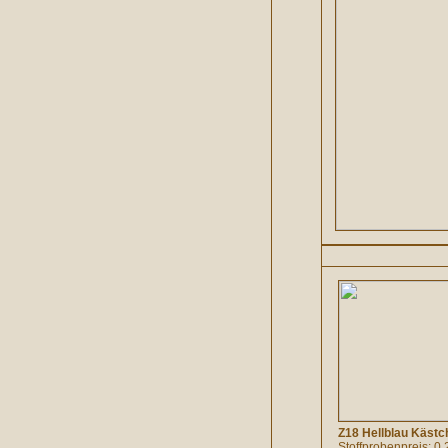
Z18 Hellblau Kästc
Stoffprobenpreis: 0.