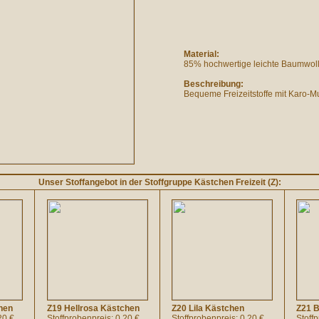
Material:
85% hochwertige leichte Baumwolle
Beschreibung:
Bequeme Freizeitstoffe mit Karo-Mu
Unser Stoffangebot in der Stoffgruppe Kästchen Freizeit (Z):
hen
Z19 Hellrosa Kästchen
Z20 Lila Kästchen
Z21 B
20 €
Stoffprobenpreis: 0.20 €
Stoffprobenpreis: 0.20 €
Stoff