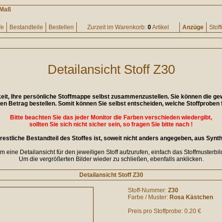
 Maß
fe
Bestandteile
Bestellen
Zurzeit im Warenkorb:
0
Artikel
Anzüge
Stof
Detailansicht Stoff Z30
keit, Ihre persönliche Stoffmappe selbst zusammenzustellen. Sie können die g
gen Betrag bestellen. Somit können Sie selbst entscheiden, welche Stoffproben f
Bitte beachten Sie das jeder Monitor die Farben verschieden wiedergibt,
sollten Sie sich nicht sicher sein, so fragen Sie bitte nach !
restliche Bestandteil des Stoffes ist, soweit nicht anders angegeben, aus Synth
 eine Detailansicht für den jeweiligen Stoff aufzurufen, einfach das Stoffmusterbil
Um die vergrößerten Bilder wieder zu schließen, ebenfalls anklicken.
Detailansicht Stoff Z30
Stoff-Nummer:
Z30
Farbe / Muster:
Rosa Kästchen
Preis pro Stoffprobe: 0.20 €