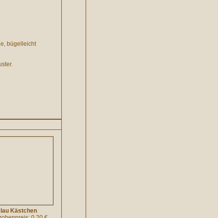
, bügelleicht
ster.
lau Kästchen
probenpreis: 0.20 €