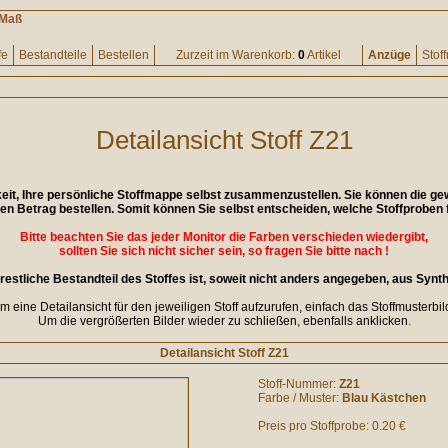
 Maß
fe
Bestandteile
Bestellen
Zurzeit im Warenkorb:
0
Artikel
Anzüge
Stof
Detailansicht Stoff Z21
keit, Ihre persönliche Stoffmappe selbst zusammenzustellen. Sie können die g
gen Betrag bestellen. Somit können Sie selbst entscheiden, welche Stoffproben f
Bitte beachten Sie das jeder Monitor die Farben verschieden wiedergibt,
sollten Sie sich nicht sicher sein, so fragen Sie bitte nach !
restliche Bestandteil des Stoffes ist, soweit nicht anders angegeben, aus Synth
 eine Detailansicht für den jeweiligen Stoff aufzurufen, einfach das Stoffmusterbil
Um die vergrößerten Bilder wieder zu schließen, ebenfalls anklicken.
Detailansicht Stoff Z21
Stoff-Nummer:
Z21
Farbe / Muster:
Blau Kästchen
Preis pro Stoffprobe: 0.20 €