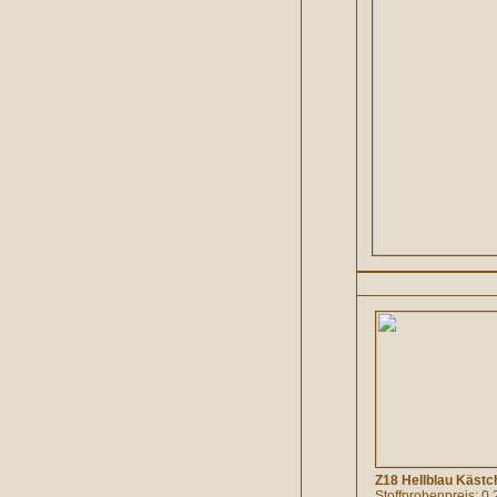
Z18 Hellblau Kästc
Stoffprobenpreis: 0.