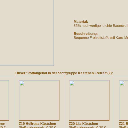
Material:
85% hochwertige leichte Baumwolle
Beschreibung:
Bequeme Freizeitstoffe mit Karo-Mu
Unser Stoffangebot in der Stoffgruppe Kästchen Freizeit (Z):
hen
Z19 Hellrosa Kästchen
Z20 Lila Kästchen
Z21 B
20 €
Stoffprobenpreis: 0.20 €
Stoffprobenpreis: 0.20 €
Stoff